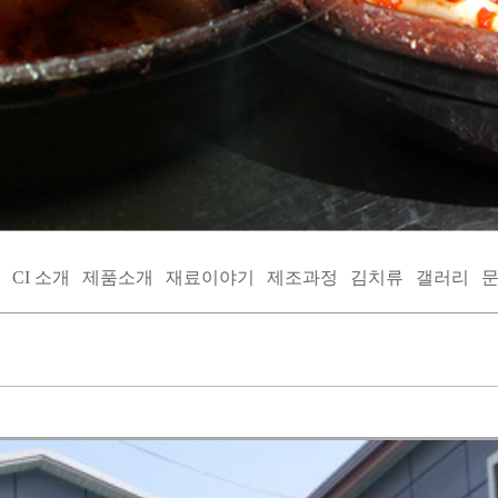
CI 소개
제품소개
재료이야기
제조과정
김치류
갤러리