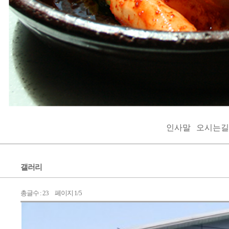
인사말
오시는길
갤러리
총글수 :
23
페이지
1/5