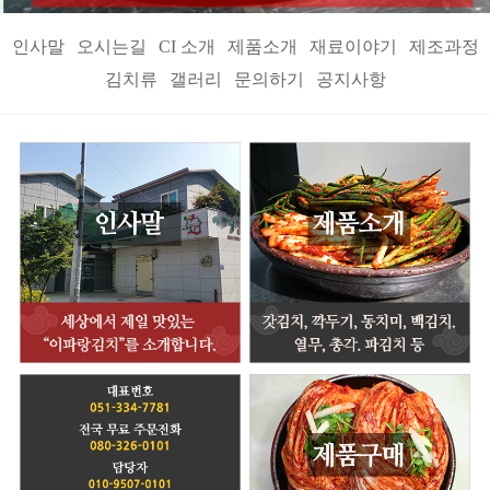
인사말
오시는길
CI 소개
제품소개
재료이야기
제조과정
김치류
갤러리
문의하기
공지사항