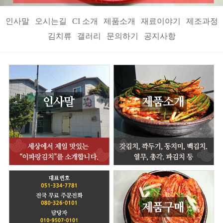
인사말
오시는길
CI 소개
제품소개
재료이야기
제조과정
김치류
갤러리
문의하기
공지사항