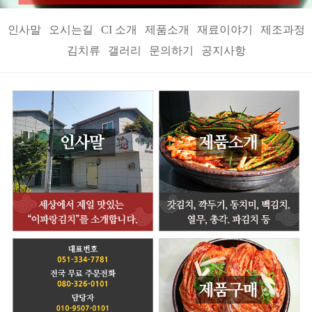
인사말
오시는길
CI 소개
제품소개
재료이야기
제조과정
김치류
갤러리
문의하기
공지사항