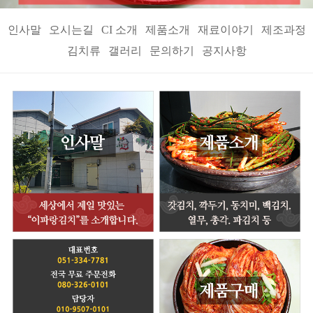
인사말
오시는길
CI 소개
제품소개
재료이야기
제조과정
김치류
갤러리
문의하기
공지사항