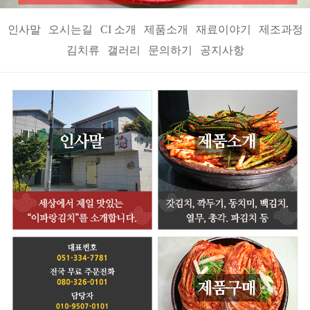
인사말
오시는길
CI 소개
제품소개
재료이야기
제조과정
김치류
갤러리
문의하기
공지사항