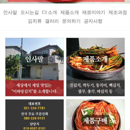
인사말
오시는길
CI 소개
제품소개
재료이야기
제조과정
김치류
갤러리
문의하기
공지사항