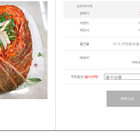
소비자가격
판매가
브랜드
제조사
할인율
20 %
[주문옵션
(
배송비
100,
주문옵션 (
필수선택
)
목록으로