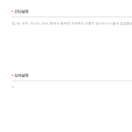
간단설명
밤, 배, 부추, 미나리, 대파, 통깨의 풍부한 과채류와 전통적 방식의 다시물과 찹
상세설명
0