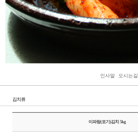
인사말
오시는길
김치류
이파랑(포기)김치 5kg