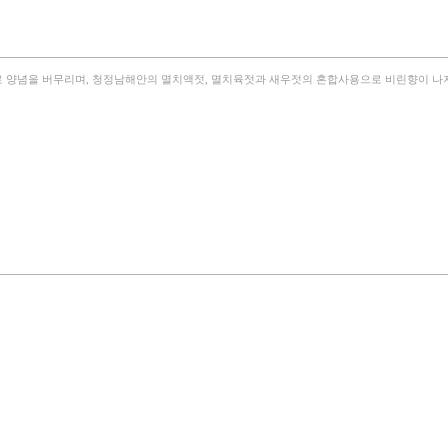
쌀풀로 양념을 버무리며, 청정남해안의 멸치액젓, 멸치육젓과 새우젓의 혼합사용으로 비린향이 