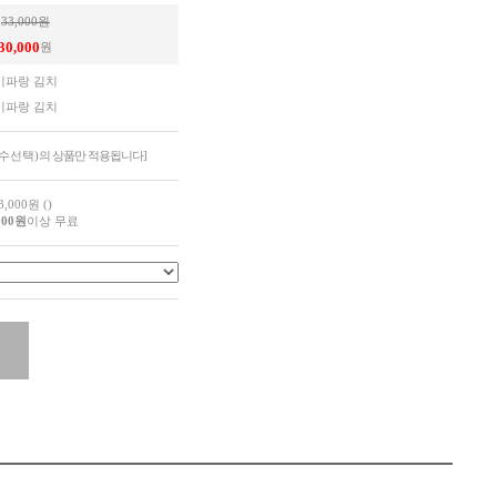
33,000원
30,000
원
이파랑 김치
이파랑 김치
필수선택)
의 상품만 적용됩니다]
3,000원 ()
000원
이상 무료